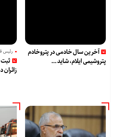
آخرین سال خادمی در پتروخادم
رئیس قر
ثبت ر
پتروشیمی ایلام، شاید …
زائران د