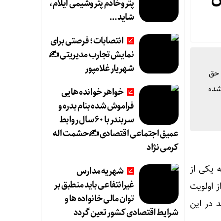
پتروخادم پتروشیمی ایلام،
شاید …
انتصابات؛ فرصتی برای
نمایش تجارب مدیریتی ✍
شهریار غلامپور
 از اعمال ماده ۱۱۲ در برقراری حق
شده
خواهر خوانده هایی
فراموش شده بنام بدره و
سربندر با ۶۰ سال روابط
عمیق اجتماعی اقتصادی ✍حشمت اله
کرمی نژاد
ه یکی از
شهریه مدارس
غیرانتفاعی باید منطبق بر
 اولویت
توان مالی خانواده ها و
 در این
شرایط اقتصادی کشور تعین گردد