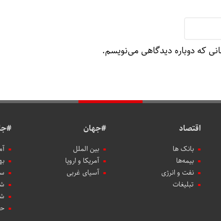
انی که دوباره دیدگاهی می‌نویسم.
اقتصاد
#جهان
#جا
بانک ها
بین الملل
آم
بیمه‌ها
آمریکا و اروپا
به
نفت و انرژی
آسیای غربی
سب
تبلیغات
شه
شه
حو