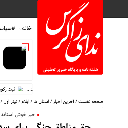
خانه
#سیاس
پ
ش
 سال خادمی در پتروخادم پتروشیمی ایلام، شاید …
ثبت رکورد جهانی
صفحه نخست
/
آخرین اخبار
/
استان ها
/
ایلام
/
تیتر اول
/
خبر خوش استاندار
حق مناطق جنگی برای سه 