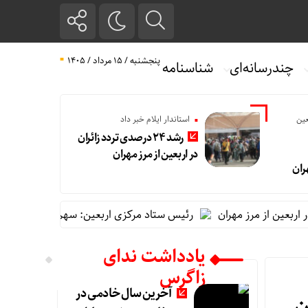
پنجشنبه / ۱۵ مرداد / ۱۴۰۵
چندرسانه‌ای
شناسنامه
عین
استاندار ایلام خبر داد
رشد ۲۴ درصدی تردد زائران
در اربعین از مرز مهران
ران
رئیس ستاد مرکزی اربعین: سهم مهران از تردد زائر بیش از ۵۰ د
یادداشت ندای
زاگرس
آخرین سال خادمی در
ن