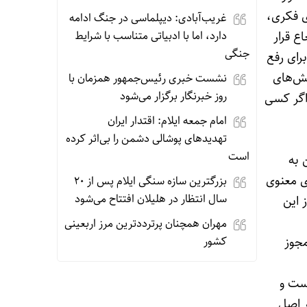
ی فکری،
غریب‌آبادی: دیپلماسی در جنگ ادامه
ع قرار
دارد، اما با ادبیاتی متناسب با شرایط
جنگی
برای رفع
فش‌های
نشست خبری رئیس‌جمهور همزمان با
روز خبرنگار برگزار می‌شود
 اگر کسی
امام جمعه ایلام: اقتدار ایران
تهدیدهای پوشالی دشمن را بی‌اثر کرده
است
 به
ی معنوی
بزرگترین سازه سنگی ایلام پس از ۲۰
سال انتظار در هلیلان افتتاح می‌شود
 این
مهران همچنان پرترددترین مرز اربعینی
جوز
کشور
نست و
ر اصل