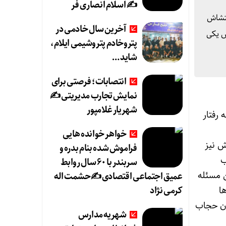
✍️ اسلام انصاری فر
غتشاش
آخرین سال خادمی در
س یکی
پتروخادم پتروشیمی ایلام،
شاید …
انتصابات؛ فرصتی برای
نمایش تجارب مدیریتی ✍
شهریار غلامپور
 رفتار
خواهر خوانده هایی
ش نیز
فراموش شده بنام بدره و
ب
سربندر با ۶۰ سال روابط
 مسئله
عمیق اجتماعی اقتصادی ✍حشمت اله
کرمی نژاد
ا
دن حجاب
شهریه مدارس