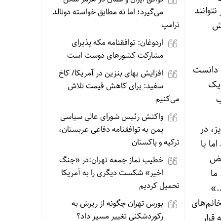
توانند
می‌گیرد؛ اما نه مطابق خواسته دونالد
اش
ترامپ
اردوغان: توافقنامه مکه پذیرای
مشارکت کشورهای دوست است
 دانست
افزایش بهای بنزین در آمریکا/ کاخ
 یک
سفید: برای کاهش قیمت تلاش
ب
می‌کنیم
واکنش رئیس شورای عالی سیاسی
ز، در
یمن به توافقنامه دفاعی عربستان،
ترکیه و پاکستان
ما با
قض
خطیب نماز جمعه تهران:در «جنگ
ما
اخیر» شکست دیگری را به آمریکا
تحمیل کردیم
.»
انم‌های
بورس تهران چگونه از ریزش به
رکوردشکنی تغییر مسیر داد؟
قرار