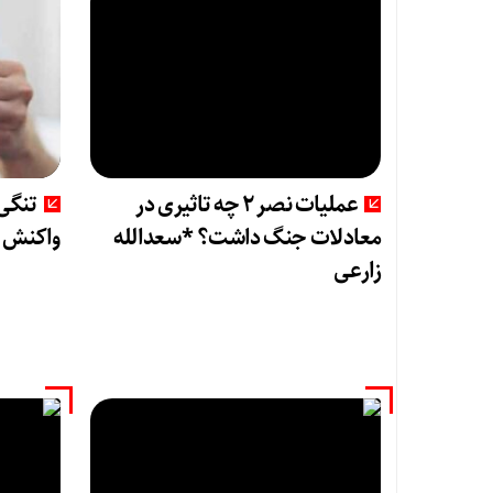
عملیات نصر ۲ چه تاثیری در
تنگی 
معادلات جنگ داشت؟ *سعدالله
واکنش ط
زارعی