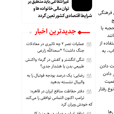
غیرانتفاعی باید منطبق بر
توان مالی خانواده ها و
 فرهنگی
شرایط اقتصادی کشور تعین گردد
چ
جبه یا
جديدترين اخبار
نند
فاده از
عملیات نصر ۲ چه تاثیری در معادلات
اب، به
جنگ داشت؟ *سعدالله زارعی
تنگی انگشتر و کفش در گرما؛ واکنش
لت دادن
طبیعی بدن یا هشدار جدی؟
 دادن
رضایی: یک درصد بودجه فوتبال را به
همیت
والیبال نشسته بدهید
ع رفتار
دفتر حفاظت منافع ایران در قاهره:
ترامپ اکنون التماس توافقی را می‌کند
که خودش ویران کرد
‌ها
توافق ایران و عمان در هرمز شکل