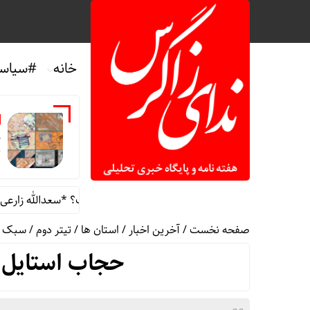
خانه
#سیاس
د
*
 چه تاثیری در معادلات جنگ داشت؟ *سعدالله زارعی
تن
صفحه نخست
/
آخرین اخبار
/
استان ها
/
تیتر دوم
/
سبک ز
حجاب استایل‌ه