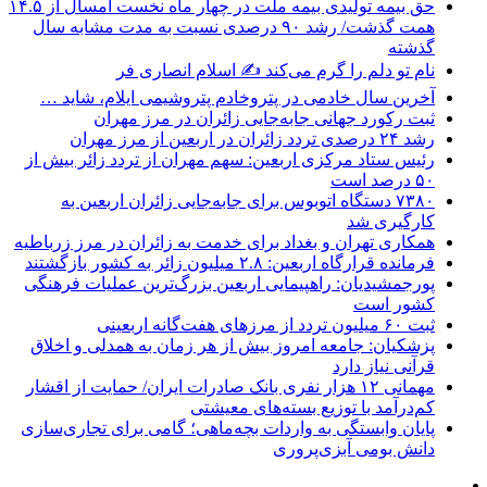
حق بیمه تولیدی بیمه ملت در چهار ماه نخست امسال از ۱۴.۵
همت گذشت/ رشد ۹۰ درصدی نسبت به مدت مشابه سال
گذشته
نام تو دلم را گرم می‌کند ✍️ اسلام انصاری فر
آخرین سال خادمی در پتروخادم پتروشیمی ایلام، شاید …
ثبت رکورد جهانی جابه‌جایی زائران در مرز مهران
رشد ۲۴ درصدی تردد زائران در اربعین از مرز مهران
رئیس ستاد مرکزی اربعین: سهم مهران از تردد زائر بیش از
۵۰ درصد است
۷۳۸۰ دستگاه اتوبوس برای جابه‌جایی زائران اربعین به‌
کارگیری شد
همکاری تهران و بغداد برای خدمت به زائران در مرز زرباطیه
فرمانده قرارگاه اربعین: ۲.۸ میلیون زائر به کشور بازگشتند
پورجمشیدیان: راهپیمایی اربعین بزرگ‌ترین عملیات فرهنگی
کشور است
ثبت ۶۰ میلیون تردد از مرزهای هفت‌گانه اربعینی
پزشکیان: جامعه امروز بیش از هر زمان به همدلی و اخلاق
قرآنی نیاز دارد
مهمانی ۱۲ هزار نفری بانک صادرات ایران/ حمایت از اقشار
کم‌درآمد با توزیع بسته‌های معیشتی
پایان وابستگی به واردات بچه‌ماهی؛ گامی برای تجاری‌سازی
دانش بومی آبزی‌پروری