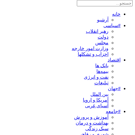
خانه
آرشیو
#سیاسی
رهبر انقلاب
دولت
مجلس
وزارت امور خارجه
احزاب و تشکلها
اقتصاد
بانک ها
بیمه‌ها
نفت و انرژی
تبلیغات
#جهان
بین الملل
آمریکا و اروپا
آسیای غربی
#جامعه
آموزش و پرورش
بهداشت و درمان
سبک زندگی
شهری و رفاهی