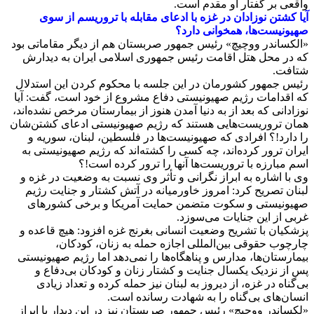
واقعی بر گفتار او مقدم است.
آیا کشتن نوزادان در غزه با ادعای مقابله با تروریسم از سوی
صهیونیست‌ها، همخوانی دارد؟
«الکساندر ووچیچ» رئیس جمهور صربستان هم از دیگر مقاماتی بود
که در محل هتل اقامت رئیس جمهوری اسلامی ایران به دیدارش
شتافت.
رئیس جمهور کشورمان در این جلسه با محکوم کردن این استدلال
که اقدامات رژیم صهیونیستی دفاع مشروع از خود است، گفت: آیا
نوزادانی که بعد از به دنیا آمدن هنوز از بیمارستان مرخص نشده‌اند،
همان تروریست‌هایی هستند که رژیم صهیونیستی ادعای کشتن‌شان
را دارد!؟ افرادی که صهیونیست‌ها در فلسطین، لبنان، سوریه و
ایران ترور کرده‌اند، چه کسی را کشته‌اند که رژیم صهیونیستی به
اسم مبارزه با تروریست‌ها آنها را ترور کرده است!؟
وی با اشاره به ابراز نگرانی و تأثر وی نسبت به وضعیت در غزه و
لبنان تصریح کرد: امروز خاورمیانه در آتش کشتار و جنایت رژیم
صهیونیستی و سکوت متضمن حمایت آمریکا و برخی کشورهای
غربی از این جنایات می‌سوزد.
پزشکیان با تشریح وضعیت انسانی بغرنج غزه افزود: هیچ قاعده و
چارچوب حقوقی بین‌المللی اجازه حمله به زنان، کودکان،
بیمارستان‌ها، مدارس و پناهگاه‌ها را نمی‌دهد اما رژیم صهیونیستی
پس از نزدیک یکسال جنایت و کشتار زنان و کودکان بی‌دفاع و
بی‌گناه در غزه، از دیروز به لبنان نیز حمله کرده و تعداد زیادی
انسان‌های بی‌گناه را به شهادت رسانده است.
«لکساندر ووچیچ» رئیس جمهور صربستان نیز در این دیدار با ابراز