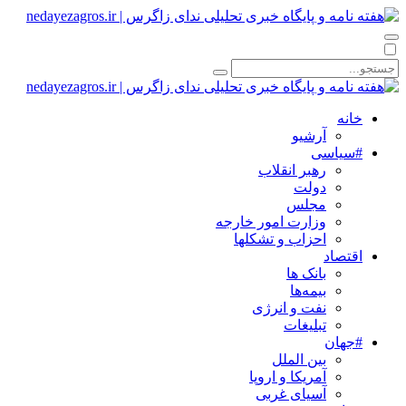
خانه
آرشیو
#سیاسی
رهبر انقلاب
دولت
مجلس
وزارت امور خارجه
احزاب و تشکلها
اقتصاد
بانک ها
بیمه‌ها
نفت و انرژی
تبلیغات
#جهان
بین الملل
آمریکا و اروپا
آسیای غربی