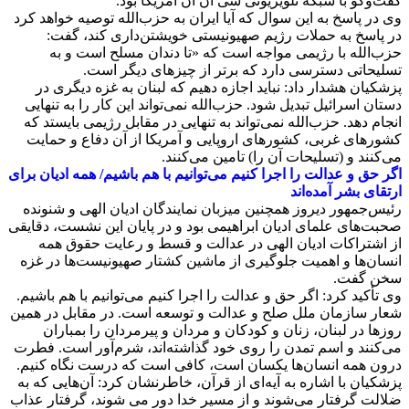
گفت‌وگو با شبکه تلویزیونی سی ان ان آمریکا بود.
وی در پاسخ به این سوال که آیا ایران به حزب‌الله توصیه خواهد کرد
در پاسخ به حملات رژیم صهیونیستی خویشتن‌داری کند، گفت:
حزب‌الله با رژیمی مواجه است که «تا دندان مسلح است و به
تسلیحاتی دسترسی دارد که برتر از چیزهای دیگر است.
پزشکیان هشدار داد: نباید اجازه دهیم که لبنان به غزه دیگری در
دستان اسرائیل تبدیل شود. حزب‌الله نمی‌تواند این کار را به تنهایی
انجام دهد. حزب‌الله نمی‌تواند به تنهایی در مقابل رژیمی بایستد که
کشورهای غربی، کشورهای اروپایی و آمریکا از آن دفاع و حمایت
می‌کنند و (تسلیحات آن را) تامین می‌کنند.
اگر حق و عدالت را اجرا کنیم می‌توانیم با هم باشیم/ همه ادیان برای
ارتقای بشر آمده‌اند
رئیس‌جمهور دیروز همچنین میزبان نمایندگان ادیان الهی و شنونده
صحبت‌های علمای ادیان ابراهیمی بود و در پایان این نشست، دقایقی
از اشتراکات ادیان الهی در عدالت و قسط و رعایت حقوق همه
انسان‌ها و اهمیت جلوگیری از ماشین کشتار صهیونیست‌ها در غزه
سخن گفت.
وی تأکید کرد: اگر حق و عدالت را اجرا کنیم می‌توانیم با هم باشیم.
شعار سازمان ملل صلح و عدالت و توسعه است. در مقابل در همین
روزها در لبنان، زنان و کودکان و مردان و پیرمردان را بمباران
می‌کنند و اسم تمدن را روی خود گذاشته‌اند، شرم‌آور است. فطرت
درون همه انسان‌ها یکسان است، کافی است که درست نگاه کنیم.
پزشکیان با اشاره به آیه‌ای از قرآن، خاطرنشان کرد: آن‌هایی که به
ضلالت گرفتار می‌شوند و از مسیر خدا دور می شوند، گرفتار عذاب