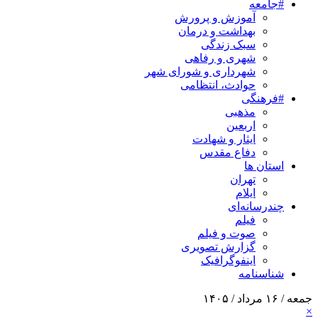
#جامعه
آموزش و پرورش
بهداشت و درمان
سبک زندگی
شهری و رفاهی
شهرداری و شورای شهر
حوادث، انتظامی
#فرهنگی
مذهبی
اربعین
ایثار و شهادت
دفاع مقدس
استان ها
تهران
ایلام
چندرسانه‌ای
فیلم
صوت و فیلم
گزارش تصویری
اینفوگرافیک
شناسنامه
جمعه / ۱۶ مرداد / ۱۴۰۵
×