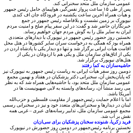
عمومی سازمان ملل متحد سخنرانی کند.
پس از طی ۱۵ ساعت پرواز نفس‌گیر، هواپیمای حامل رئیس جمهور
و هیأت همراه آخرین ساعت یکشنبه در فرودگاه جان اف کندی
نیویورک بر زمین نشست و بلافاصله رئیس جمهور در جمع
خبرنگاران حاضر شد و گفت: در این سفر پیام صلح و امنیت مردم
ایران به سایر ملل را به گوش مردم جهان خواهیم رساند.
نخستین روز حضور رئیس جمهور در نیویورک با دیدارهای متعددی
همراه بود که همگی به درخواست سران سایر کشورها در هتل محل
اقامت هیأت ایرانی برگزار شد و تنها دو دیدار یکی با پادشاه اردن در
یکی از اتاق‌های سازمان ملل و یکی هم با اردوغان در یکی از
هتل‌های نیویورک برگزار شد.
حاشیه‌سازان به کما رفتند
دومین روز سفر هیأت ایرانی به ریاست رئیس جمهور به نیویورک نیز
که پایان‌بخش آن، سخنرانی دکتر پزشکیان در هفتاد و نهمین مجمع
عمومی سازمان ملل متحد بود، با حاشیه‌هایی همراه شد که به نظر
می رسد منشأ آن، رسانه‌های وابسته به لابی صهیونیست ها در
آمریکا باشد.
اما با اعلام حمایت رئیس‌جمهور از مقاومت فلسطین و حزب‌الله
لبنان در دیدارها و سخنرانی‌های متعدد خود و نیز در سخنرانی رسمی
مجمع عمومی سازمان ملل، تدابیر رسانه‌های عبری – غربی همه
نقش بر آب شد.
فرید زکریا، شنونده سخنان پزشکیان برای سی‌ان‌ان
نخستین برنامه رئیس‌جمهور در دومین روز حضورش در نیویورک