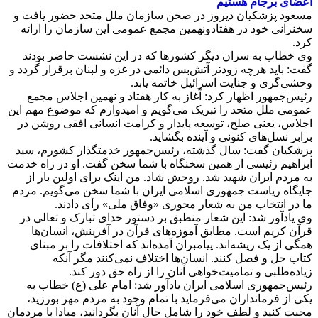
اعضای برجام هستیم
مسعود پزشکیان دیروز در صحن سازمان ملل متحد حضور یافت و
سخنرانی خود در هفتادونهمین مجمع عمومی این سازمان را ارائه
کرد.
وی خطاب به سران دیگر کشورها که در این نشست حاضر بودند
گفت: باید هرچه زودتر آتش‌بس دائمی در غزه و لبنان برقرار گردد و
وحشی‌گری و جنایت اسرائیل خاتمه یابد.
رئیس‌جمهور اظهار کرد: آغاز به کار هفتاد و نهمین اجلاس مجمع
عمومی ملل متحد را تبریک می‌گویم و امیدوارم که موضوع مهم این
اجلاس، یعنی صلح، توسعه پایدار و کرامت انسانی افقی روشن در
برابر نسل‌های کنونی و آینده بگشاید.
پزشکیان گفت: سال گذشته، رئیس‌جمهور خدمتگذار کشورم، سید
ابراهیم رئیسی از همین سخنگاه با شما سخن گفت. او در راه خدمت
به مردم ایران شهید شد. روحش شاد. من اینک برای اولین بار از
جایگاه ریاست جمهوری اسلامی ایران با شما سخن می‌گویم. مردم
ما در انتخاب من به شعار محوری «وفاق ملی» رأی دادند.
وی یادآور شد: این شعار منطبق بر دستور خدای تبارک و تعالی در
قرآن کریم است. مطابق آموزه‌های قرآن در آفرینش، انسان‌ها
همگی از یک ریشه‌اند. پیامبران آمده‌اند که اختلافات را بر مبنای
کتاب حل و فصل کنند. انسان‌ها اختلاف نمی‌کنند مگر آنکه
زیاده‌طلبی و تمامیت‌خواهی آنان را از راه حق دور کند.
رئیس‌جمهوری اسلامی ایران یادآور شد: امام علی (ع) خطاب به
یکی از فرمانداران می‌فرماید با تمام وجود به مردم مهر بورزید،
محبت کنید و لطف خود را شامل حال آنان بگردانید، مبادا با مردمان