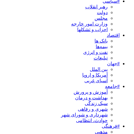
#سیاسی
رهبر انقلاب
دولت
مجلس
وزارت امور خارجه
احزاب و تشکلها
اقتصاد
بانک ها
بیمه‌ها
نفت و انرژی
تبلیغات
#جهان
بین الملل
آمریکا و اروپا
آسیای غربی
#جامعه
آموزش و پرورش
بهداشت و درمان
سبک زندگی
شهری و رفاهی
شهرداری و شورای شهر
حوادث، انتظامی
#فرهنگی
مذهبی