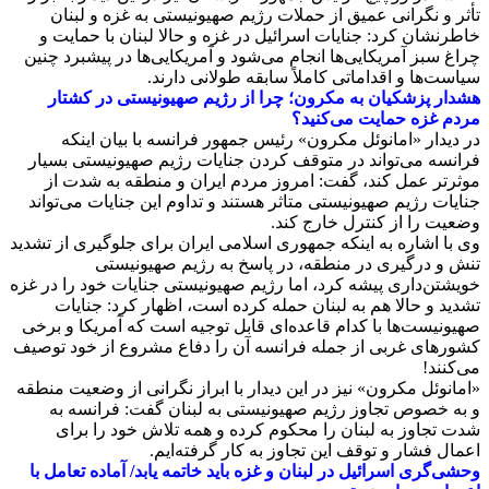
تأثر و نگرانی عمیق از حملات رژیم صهیونیستی به غزه و لبنان
خاطرنشان کرد: جنایات اسرائیل در غزه و حالا لبنان با حمایت و
چراغ سبز آمریکایی‌ها انجام می‌شود و آمریکایی‌ها در پیشبرد چنین
سیاست‌ها و اقداماتی کاملاً سابقه طولانی دارند.
هشدار پزشکیان به مکرون؛ چرا از رژیم صهیونیستی در کشتار
مردم غزه حمایت می‌کنید؟
در دیدار «امانوئل مکرون» رئیس جمهور فرانسه با بیان اینکه
فرانسه می‌تواند در متوقف کردن جنایات رژیم صهیونیستی بسیار
موثرتر عمل کند، گفت: امروز مردم ایران و منطقه به شدت از
جنایات رژیم صهیونیستی متاثر هستند و تداوم این جنایات می‌تواند
وضعیت را از کنترل خارج کند.
وی با اشاره به اینکه جمهوری اسلامی ایران برای جلوگیری از تشدید
تنش و درگیری در منطقه، در پاسخ به رژیم صهیونیستی
خویشتن‌داری پیشه کرد، اما رژیم صهیونیستی جنایات خود را در غزه
تشدید و حالا هم به لبنان حمله کرده است، اظهار کرد: جنایات
صهیونیست‌ها با کدام قاعده‌ای قابل توجیه است که آمریکا و برخی
کشورهای غربی از جمله فرانسه آن را دفاع مشروع از خود توصیف
می‌کنند!
«امانوئل مکرون» نیز در این دیدار با ابراز نگرانی از وضعیت منطقه
و به خصوص تجاوز رژیم صهیونیستی به لبنان گفت: فرانسه به
شدت تجاوز به لبنان را محکوم کرده و همه تلاش خود را برای
اعمال فشار و توقف این تجاوز به کار گرفته‌ایم.
وحشی‌گری اسرائیل در لبنان و غزه باید خاتمه یابد/ آماده تعامل با