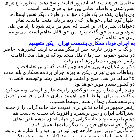
عظیمی خواهند شد که باید روز قیامت پاسخ دهند؛ منظور تابع هوای
نفس شدن و فاصله افتادن بین حق و هوای نفس است.
وی با بیان اینکه در یک طرف حق و در طرف دیگر نفس ایستاده،
اظهار کرد: تمام دعواهایی که داریم بر پایه منیت ماست. تمام
دعواهای بشر برای این است که اسم من برده شود یا راه من طی
شود، ولی باید حق گفته شود. این حق قابل تفاهم است، می‌توانیم
روی حق تفاهم کنیم.
به اجرای قرداد همکاری بلندمدت تهران – پکن متعهدیم
«وانگ یی» وزیر خارجه چین از دیگر مقامات ارشد کشورهای حاضر
در مجمع عمومی سازمان ملل متحد بود که در هتل محل اقامت
رئیس جمهور به دیدار پزشکیان رفت.
دکتر پزشکیان به وزیر خارجه چین گفت: گسترش تعاملات و
ارتباطات میان تهران ـ پکن به ویژه اجرای برنامه همکاری بلند مدت
۲۵ ساله، در ایجاد صلح و امنیت و همچنین رشد و توسعه اقتصادی
دو کشور بسیار موثر خواهد بود.
وی در این دیدار، روابط دو کشور را ریشه‌دار و تاریخی توصیف کرد
و گفت: ما برای روابط با چین اهمیت زیادی قائلیم و خواستار تعمیق
و توسعه همکاری‌ها در همه زمینه‌ها هستیم.
رئیس‌جمهور در ادامه تلاش برای تقویت چند جانبه‌گرایی را از جمله
اشتراکات ایران و چین برشمرد و افزود: باید دست به دست هم
دهیم با توسعه چند جانبه‌گرایی در جهان اجازه ندهیم قدرت‌های
زورگو خواسته‌های خود را به دیگر ملت‌ها تحمیل کنند.
«وانگ یی» وزیر امور خارجه چین نیز در این دیدار با اشاره به روابط
بسیار خوب ایران و چین مبتنی بر اشتراکات تاریخی و فرهنگی