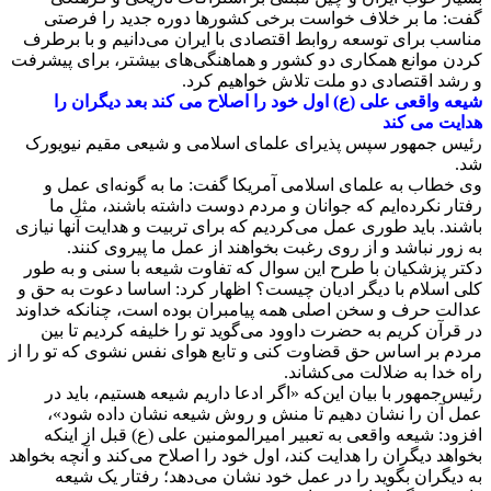
گفت: ما بر خلاف خواست برخی کشورها دوره جدید را فرصتی
مناسب برای توسعه روابط اقتصادی با ایران می‌دانیم و با برطرف
کردن موانع همکاری دو کشور و هماهنگی‌های بیشتر، برای پیشرفت
و رشد اقتصادی دو ملت تلاش خواهیم کرد.
شیعه واقعی علی (ع) اول خود را اصلاح می کند بعد دیگران را
هدایت می کند
رئیس جمهور سپس پذیرای علمای اسلامی و شیعی مقیم نیویورک
شد.
وی خطاب به علمای اسلامی آمریکا گفت: ما به گونه‌ای عمل و
رفتار نکرده‌ایم که جوانان و مردم دوست داشته باشند، مثل ما
باشند. باید طوری عمل می‌کردیم که برای تربیت و هدایت آنها نیازی
به زور نباشد و از روی رغبت بخواهند از عمل ما پیروی کنند.
دکتر پزشکیان با طرح این سوال که تفاوت شیعه با سنی و به طور
کلی اسلام با دیگر ادیان چیست؟ اظهار کرد: اساسا دعوت به حق و
عدالت حرف و سخن اصلی همه پیامبران بوده است، چنانکه خداوند
در قرآن کریم به حضرت داوود می‌گوید تو را خلیفه کردیم تا بین
مردم بر اساس حق قضاوت کنی و تابع هوای نفس نشوی که تو را از
راه خدا به ضلالت می‌کشاند.
رئیس‌جمهور با بیان این‌که «اگر ادعا داریم شیعه هستیم، باید در
عمل آن را نشان دهیم تا منش و روش شیعه نشان داده شود»،
افزود: شیعه واقعی به تعبیر امیرالمومنین علی (ع) قبل از اینکه
بخواهد دیگران را هدایت کند، اول خود را اصلاح می‌کند و آنچه بخواهد
به دیگران بگوید را در عمل خود نشان می‌دهد؛ رفتار یک شیعه