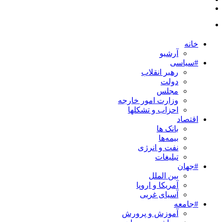
خانه
آرشیو
#سیاسی
رهبر انقلاب
دولت
مجلس
وزارت امور خارجه
احزاب و تشکلها
اقتصاد
بانک ها
بیمه‌ها
نفت و انرژی
تبلیغات
#جهان
بین الملل
آمریکا و اروپا
آسیای غربی
#جامعه
آموزش و پرورش