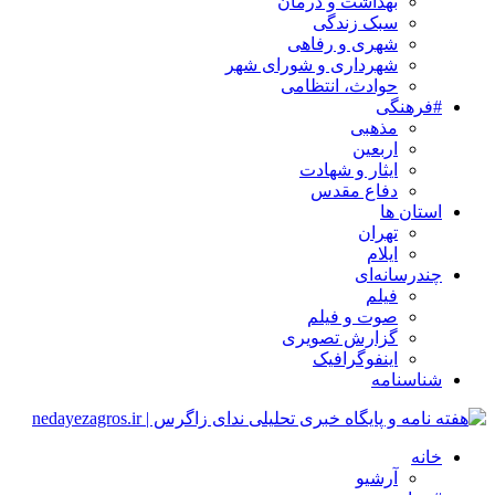
بهداشت و درمان
سبک زندگی
شهری و رفاهی
شهرداری و شورای شهر
حوادث، انتظامی
#فرهنگی
مذهبی
اربعین
ایثار و شهادت
دفاع مقدس
استان ها
تهران
ایلام
چندرسانه‌ای
فیلم
صوت و فیلم
گزارش تصویری
اینفوگرافیک
شناسنامه
خانه
آرشیو