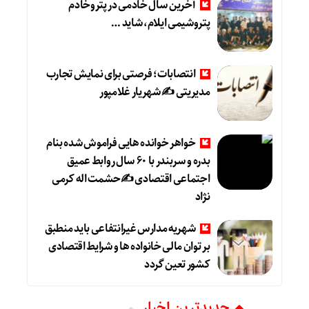
آخرین سال خادمی در پتروخادم
پتروشیمی ایلام، شاید …
انتصابات؛ فرصتی برای نمایش تجارب
مدیریتی ✍ شهریار غلامپور
خواهر خوانده هایی فراموش شده بنام
بدره و سربندر با ۶۰ سال روابط عمیق
اجتماعی اقتصادی ✍حشمت اله کرمی
نژاد
شهریه مدارس غیرانتفاعی باید منطبق
بر توان مالی خانواده ها و شرایط اقتصادی
کشور تعین گردد
جديدترين اخبار