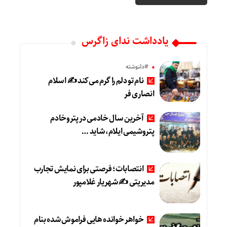
یادداشت ندای زاگرس
#دلنوشته
نام تو دلم را گرم می‌کند ✍️ اسلام
انصاری فر
آخرین سال خادمی در پتروخادم
پتروشیمی ایلام، شاید …
انتصابات؛ فرصتی برای نمایش تجارب
مدیریتی ✍ شهریار غلامپور
خواهر خوانده هایی فراموش شده بنام