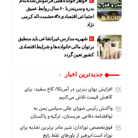
خواهر خوانده هایی فراموش شده بنام
بدره و سربندر با ۶۰ سال روابط عمیق
اجتماعی اقتصادی ✍حشمت اله کرمی
نژاد
شهریه مدارس غیرانتفاعی باید منطبق
بر توان مالی خانواده ها و شرایط اقتصادی
کشور تعین گردد
جديدترين اخبار
افزایش بهای بنزین در آمریکا/ کاخ سفید: برای
کاهش قیمت تلاش می‌کنیم
واکنش رئیس شورای عالی سیاسی یمن به
توافقنامه دفاعی عربستان، ترکیه و پاکستان
فوق‌تخصص نوزادان: شیر مادر برترین تغذیه برای
نوزاد است/پرهیز از باورهای غلط رایج