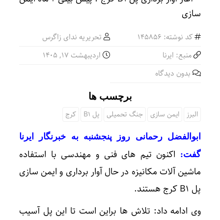
کد نوشته: 145856
تحریریه ندای زاگرس
منبع: ایرنا
اردیبهشت ۱۷, ۱۴۰۵
بدون دیدگاه
برچسب ها
البرز
ایمن سازی
جنگ تحمیلی
پل B1
کرج
ابوالفضل رحمانی روز پنجشنبه به خبرنگار ایرنا
اکنون تیم های فنی و مهندسی با استفاده
گفت:
ماشین آلات مکانیزه در حال آوار برداری و ایمن سازی
پل B۱ کرج هستند.
وی ادامه داد: تلاش ها براین است تا این پل آسیب