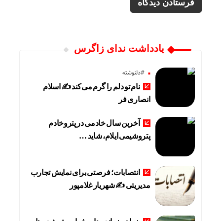
یادداشت ندای زاگرس
#دلنوشته
نام تو دلم را گرم می‌کند ✍️ اسلام
انصاری فر
آخرین سال خادمی در پتروخادم
پتروشیمی ایلام، شاید …
انتصابات؛ فرصتی برای نمایش تجارب
مدیریتی ✍ شهریار غلامپور