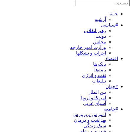
خانه
آرشیو
#سیاسی
رهبر انقلاب
دولت
مجلس
وزارت امور خارجه
احزاب و تشکلها
اقتصاد
بانک ها
بیمه‌ها
نفت و انرژی
تبلیغات
#جهان
بین الملل
آمریکا و اروپا
آسیای غربی
#جامعه
آموزش و پرورش
بهداشت و درمان
سبک زندگی
شهری و رفاهی