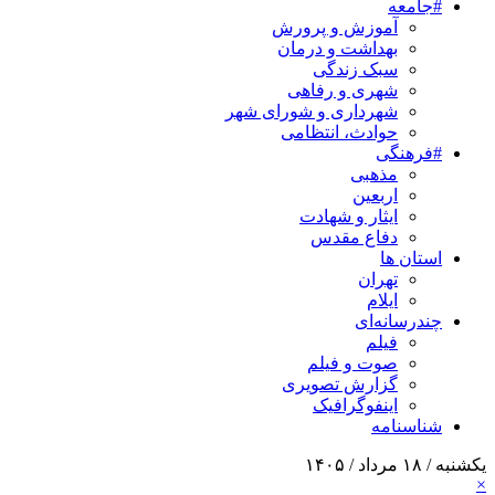
#جامعه
آموزش و پرورش
بهداشت و درمان
سبک زندگی
شهری و رفاهی
شهرداری و شورای شهر
حوادث، انتظامی
#فرهنگی
مذهبی
اربعین
ایثار و شهادت
دفاع مقدس
استان ها
تهران
ایلام
چندرسانه‌ای
فیلم
صوت و فیلم
گزارش تصویری
اینفوگرافیک
شناسنامه
یکشنبه / ۱۸ مرداد / ۱۴۰۵
×