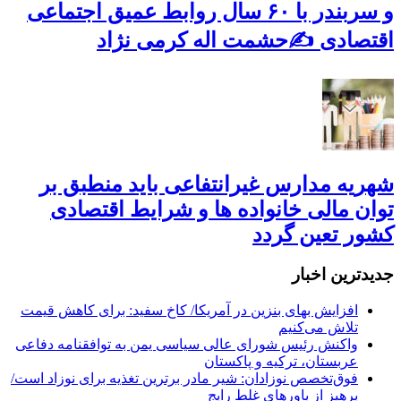
و سربندر با ۶۰ سال روابط عمیق اجتماعی
اقتصادی ✍حشمت اله کرمی نژاد
شهریه مدارس غیرانتفاعی باید منطبق بر
توان مالی خانواده ها و شرایط اقتصادی
کشور تعین گردد
جديدترين اخبار
افزایش بهای بنزین در آمریکا/ کاخ سفید: برای کاهش قیمت
تلاش می‌کنیم
واکنش رئیس شورای عالی سیاسی یمن به توافقنامه دفاعی
عربستان، ترکیه و پاکستان
فوق‌تخصص نوزادان: شیر مادر برترین تغذیه برای نوزاد است/
پرهیز از باورهای غلط رایج