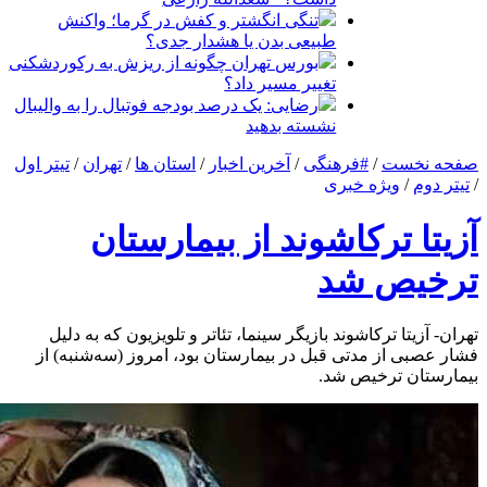
تنگی انگشتر و کفش در گرما؛ واکنش
طبیعی بدن یا هشدار جدی؟
بورس تهران چگونه از ریزش به رکوردشکنی
تغییر مسیر داد؟
رضایی: یک درصد بودجه فوتبال را به والیبال
نشسته بدهید
صفحه نخست
/
#فرهنگی
/
آخرین اخبار
/
استان ها
/
تهران
/
تیتر اول
/
تیتر دوم
/
ویژه خبری
آزیتا ترکاشوند از بیمارستان
ترخیص شد
تهران- آزیتا ترکاشوند بازیگر سینما، تئاتر و تلویزیون که به دلیل
فشار عصبی از مدتی قبل در بیمارستان بود، امروز (سه‌شنبه) از
بیمارستان ترخیص شد.