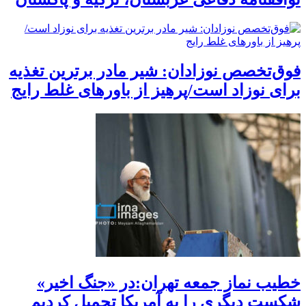
فوق‌تخصص نوزادان: شیر مادر برترین تغذیه
برای نوزاد است/پرهیز از باورهای غلط رایج
خطیب نماز جمعه تهران:در «جنگ اخیر»
شکست دیگری را به آمریکا تحمیل کردیم