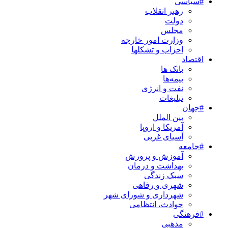
#سیاسی
رهبر انقلاب
دولت
مجلس
وزارت امور خارجه
احزاب و تشکلها
اقتصاد
بانک ها
بیمه‌ها
نفت و انرژی
تبلیغات
#جهان
بین الملل
آمریکا و اروپا
آسیای غربی
#جامعه
آموزش و پرورش
بهداشت و درمان
سبک زندگی
شهری و رفاهی
شهرداری و شورای شهر
حوادث، انتظامی
#فرهنگی
مذهبی