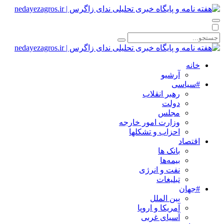
خانه
آرشیو
#سیاسی
رهبر انقلاب
دولت
مجلس
وزارت امور خارجه
احزاب و تشکلها
اقتصاد
بانک ها
بیمه‌ها
نفت و انرژی
تبلیغات
#جهان
بین الملل
آمریکا و اروپا
آسیای غربی