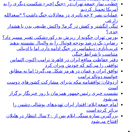
خطیب نماز جمعه تهران:در «جنگ اخیر» شکست دیگری را به
آمریکا تحمیل کردیم
عملیات نصر ۲ چه تاثیری در معادلات جنگ داشت؟ *سعدالله
زارعی
تنگی انگشتر و کفش در گرما؛ واکنش طبیعی بدن یا هشدار
جدی؟
بورس تهران چگونه از ریزش به رکوردشکنی تغییر مسیر داد؟
رضایی: یک درصد بودجه فوتبال را به والیبال نشسته بدهید
غریب‌آبادی: دیپلماسی در جنگ ادامه دارد، اما با ادبیاتی
متناسب با شرایط جنگی
دفتر حفاظت منافع ایران در قاهره: ترامپ اکنون التماس
توافقی را می‌کند که خودش ویران کرد
توافق ایران و عمان در هرمز شکل می‌گیرد؛ اما نه مطابق
خواسته دونالد ترامپ
اردوغان: توافقنامه مکه پذیرای مشارکت کشورهای دوست
است
نشست خبری رئیس‌جمهور همزمان با روز خبرنگار برگزار
می‌شود
امام جمعه ایلام: اقتدار ایران تهدیدهای پوشالی دشمن را
بی‌اثر کرده است
بزرگترین سازه سنگی ایلام پس از ۲۰ سال انتظار در هلیلان
افتتاح می‌شود