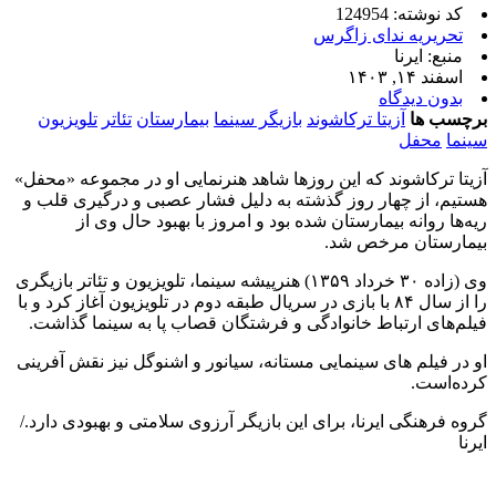
کد نوشته: 124954
تحریریه ندای زاگرس
منبع: ایرنا
اسفند ۱۴, ۱۴۰۳
بدون دیدگاه
برچسب ها
آزیتا ترکاشوند
بازیگر سینما
بیمارستان
تئاتر
تلویزیون
سینما
محفل
آزیتا ترکاشوند که این روزها شاهد هنرنمایی او در مجموعه «محفل»
هستیم، از چهار روز گذشته به دلیل فشار عصبی و درگیری قلب و
ریه‌ها روانه بیمارستان شده بود و امروز با بهبود حال وی از
بیمارستان مرخص شد.
وی (زاده ۳۰ خرداد ۱۳۵۹) هنرپیشه سینما، تلویزیون و تئاتر بازیگری
را از سال ۸۴ با بازی در سریال طبقه دوم در تلویزیون آغاز کرد و با
فیلم‌های ارتباط خانوادگی و فرشتگان قصاب پا به سینما گذاشت.
او در فیلم های سینمایی مستانه، سیانور و اشنوگل نیز نقش آفرینی
کرده‌است.
گروه فرهنگی ایرنا، برای این بازیگر آرزوی سلامتی و بهبودی دارد./
ایرنا