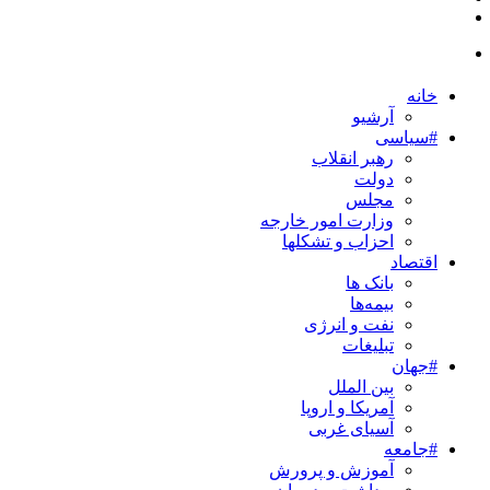
خانه
آرشیو
#سیاسی
رهبر انقلاب
دولت
مجلس
وزارت امور خارجه
احزاب و تشکلها
اقتصاد
بانک ها
بیمه‌ها
نفت و انرژی
تبلیغات
#جهان
بین الملل
آمریکا و اروپا
آسیای غربی
#جامعه
آموزش و پرورش