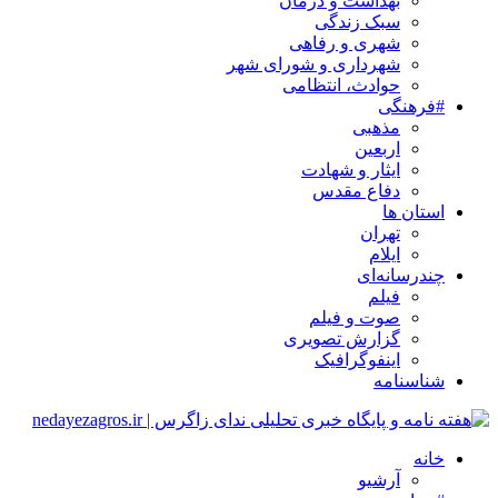
بهداشت و درمان
سبک زندگی
شهری و رفاهی
شهرداری و شورای شهر
حوادث، انتظامی
#فرهنگی
مذهبی
اربعین
ایثار و شهادت
دفاع مقدس
استان ها
تهران
ایلام
چندرسانه‌ای
فیلم
صوت و فیلم
گزارش تصویری
اینفوگرافیک
شناسنامه
خانه
آرشیو